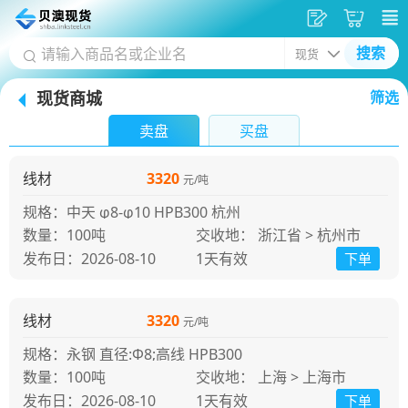
发
采
搜索
供
购
现货商城
筛选
应
车
首
卖盘
买盘
页
线材
3320
元/吨
规格：中天 φ8-φ10 HPB300 杭州
100吨
交收地： 浙江省 > 杭州市
发布日：2026-08-10
1天
有效
下单
线材
3320
元/吨
规格：永钢 直径:Φ8;高线 HPB300
100吨
交收地： 上海 > 上海市
发布日：2026-08-10
1天
有效
下单