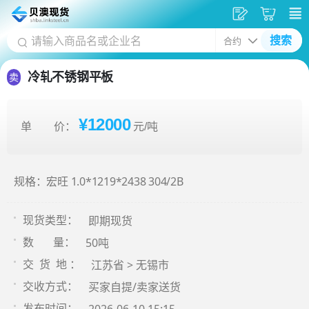
发
采
搜索
供
购
应
车
冷轧不锈钢平板
卖
¥12000
单 价：
元/吨
规格：宏旺 1.0*1219*2438 304/2B
即期现货
现货类型：
50吨
数 量：
江苏省 > 无锡市
交 货 地 ：
买家自提/卖家送货
交收方式：
发布时间：