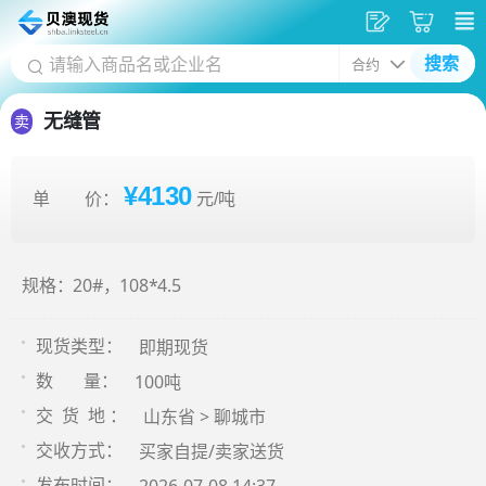
发
采
搜索
供
购
应
车
无缝管
卖
¥4130
单 价：
元/吨
规格：20#，108*4.5
即期现货
现货类型：
100吨
数 量：
山东省 > 聊城市
交 货 地 ：
买家自提/卖家送货
交收方式：
发布时间：