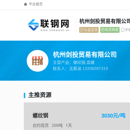
平台首页
杭州剑投贸易有限公
认证企业
现货商家
手
杭州剑投贸易有限公司
主营产品：螺纹钢,盘螺
联系人：沈慕涵 13336097319
主推资源
螺纹钢
3030元/吨
合约现货
200吨
1天