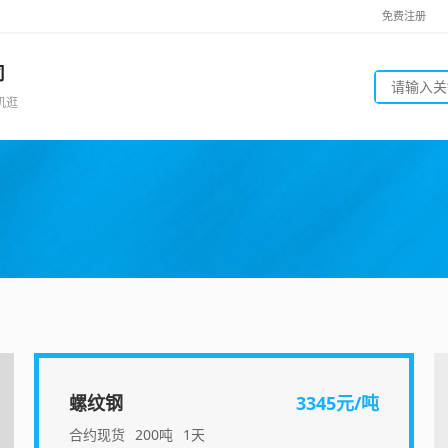
免费注册
司
机逛
螺纹钢
3345元/吨
合约现货
200吨
1天